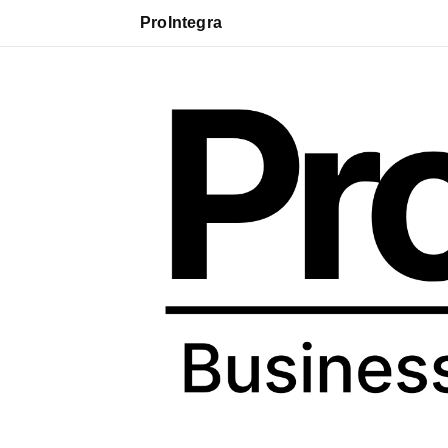
ProIntegra